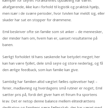
kæmper for sejren. Forældrenes opbakning har været
altafgørende, ikke kun i forhold til logistik og praktisk hjælp,
men især i de svære perioder, hvor tvivlen har meldt sig, eller
skader har sat en stopper for drømmene.
Emil beskriver ofte sin familie som sit anker – de mennesker,
der minder ham om, hvem han er, uanset resultaterne på
banen.
Særligt forholdet til hans søskende har betydet meget; her
kan han være fjollet, dele små sejre og store nederlag, og få
den ærlige feedback, som kun familie kan give.
Samtidig har familien altid vægtet fælles oplevelser højt –
ferier, madlavning og hverdagens små rutiner er noget, Emil
sætter pris på, fordi det giver ham et frirum fra sportens
krav. Det er netop denne balance mellem eliteidrættens
dedikation og familiens nære fællesskab, der har været med