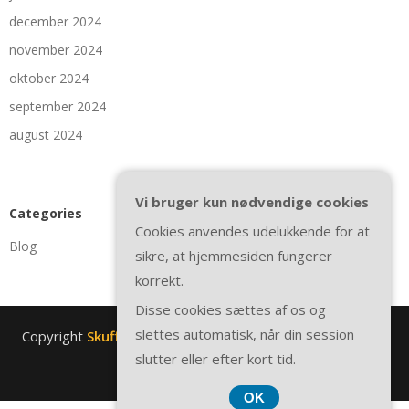
december 2024
november 2024
oktober 2024
september 2024
august 2024
Vi bruger kun nødvendige cookies
Categories
Cookies anvendes udelukkende for at
Blog
sikre, at hjemmesiden fungerer
korrekt.
Disse cookies sættes af os og
slettes automatisk, når din session
Copyright
Skuffens-animationer.dk
. All rights reserved.
|
slutter eller efter kort tid.
Theme by
SuperbThemes
OK