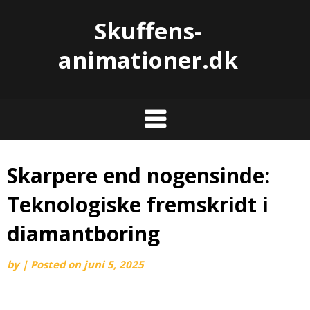
Skuffens-
animationer.dk
Skarpere end nogensinde:
Teknologiske fremskridt i
diamantboring
by
|
Posted on
juni 5, 2025